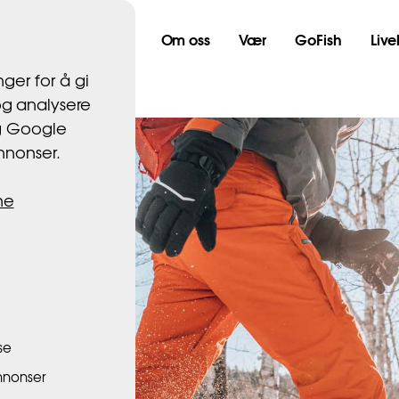
bell
Nordtind
Om oss
Vær
GoFish
Liv
ger for å gi
og analysere
og Google
annonser.
ne
se
nnonser