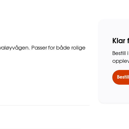
Klar 
valøyvågen. Passer for både rolige
Bestil
opplev
Bestil