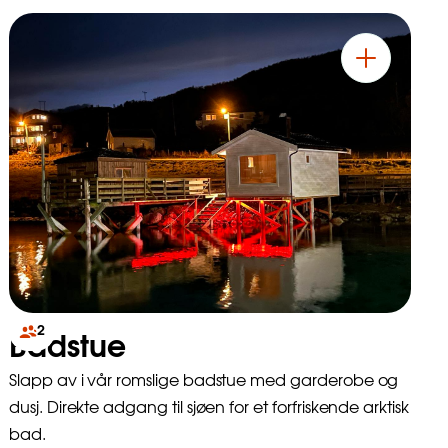
2
Badstue
Slapp av i vår romslige badstue med garderobe og
dusj. Direkte adgang til sjøen for et forfriskende arktisk
bad.