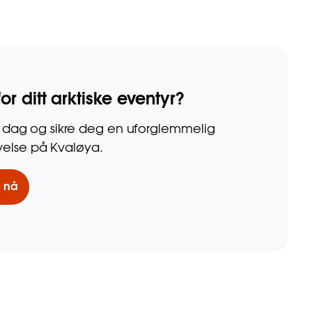
for ditt arktiske eventyr?
l i dag og sikre deg en uforglemmelig
else på Kvaløya.
l nå