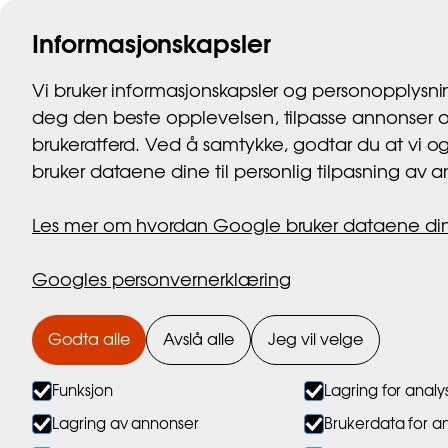
Informasjonskapsler
Hjem
Mari
Vi bruker informasjonskapsler og personopplysnin
deg den beste opplevelsen, tilpasse annonser 
brukeratferd. Ved å samtykke, godtar du at vi 
bruker dataene dine til personlig tilpasning av 
Les mer om hvordan Google bruker dataene di
Googles personvernerklæring
Godta alle
Avslå alle
Jeg vil velge
Funksjon
Lagring for analy
Lagring av annonser
Brukerdata for a