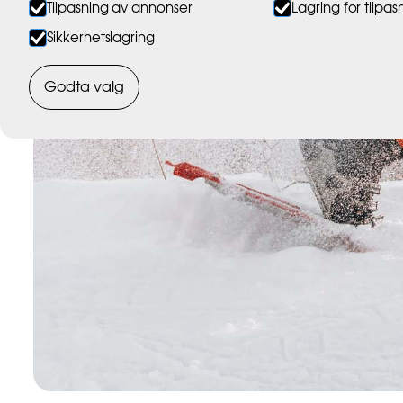
Tilpasning av annonser
Lagring for tilpas
Sikkerhetslagring
Godta valg