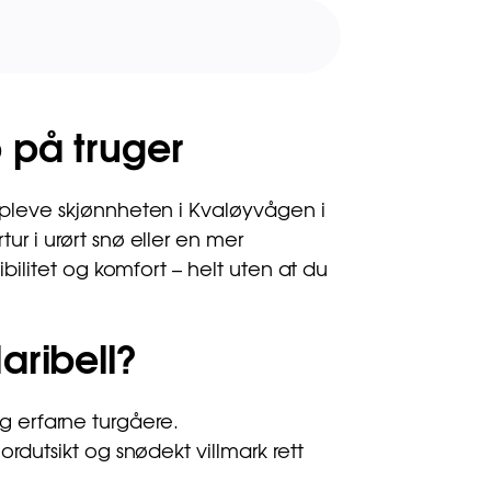
p på truger
oppleve skjønnheten i Kvaløyvågen i
ur i urørt snø eller en mer
sibilitet og komfort – helt uten at du
aribell?
 erfarne turgåere.
jordutsikt og snødekt villmark rett