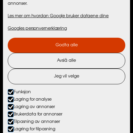
annonser.
Maribell Sjøbu
Les mer om hvordan Google bruker dataene dine
Hytter
Googles personvernerklæring
Aktiviteter
Godta alle
Opplevelser med Maribell
Avslå alle
Opplevelser med Nordtind
Opplevelser med partnere
Jeg vil velge
Ting å gjøre i nærheten
Funksjon
Lagring for analyse
Lagring av annonser
© Maribell Sjøbuer AS
Brukerdata for annonser
Tilpasning av annonser
Nettside levert av Horn Media
Lagring for tilpasning