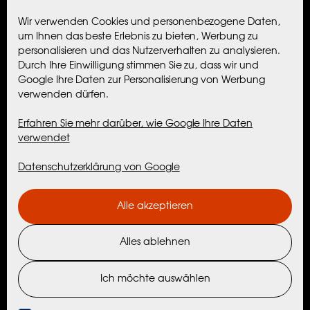
Kvaløyvågveien 1404, 9103 Kvaløya
Wir verwenden Cookies und personenbezogene Daten,
Org.nr. 998 573 548
um Ihnen das beste Erlebnis zu bieten, Werbung zu
personalisieren und das Nutzerverhalten zu analysieren.
Durch Ihre Einwilligung stimmen Sie zu, dass wir und
Unterkunft
Google Ihre Daten zur Personalisierung von Werbung
verwenden dürfen.
Maribell Sjøbu
Erfahren Sie mehr darüber, wie Google Ihre Daten
verwendet
Hütten
Datenschutzerklärung von Google
Aktivitäten
Alle akzeptieren
Maribell Erlebnisse
Alles ablehnen
Nordtind Erlebnisse
Aktivitäten mit Partnern
Ich möchte auswählen
Erlebnisse in der Umgebung