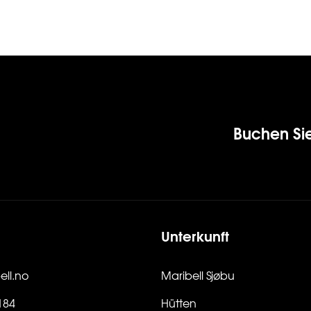
Buchen Si
Unterkunft
ll.no
Maribell Sjøbu
184
Hütten