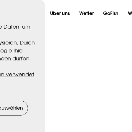
ell
Nordtind
Über uns
Wetter
GoFish
W
e Daten, um
ysieren. Durch
oogle Ihre
nden dürfen.
ten verwendet
viteter og opplev
hos Maribell
auswählen
e