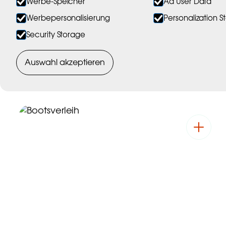
Werbe-Speicher
Ad User Data
Werbepersonalisierung
Personalization 
Security Storage
Auswahl akzeptieren
Erlebnisse mit Maribell
Erlebnisse mit Nord