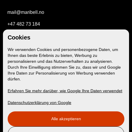
mail@maribell.no
+47 482 73 184
Kvaløyvågveien 1404, 9103 Kvaløya
Cookies
Org.nr. 998 573 548
Wir verwenden Cookies und personenbezogene Daten, um
Ihnen das beste Erlebnis zu bieten, Werbung zu
personalisieren und das Nutzerverhalten zu analysieren.
Unterkunft
Durch Ihre Einwilligung stimmen Sie zu, dass wir und Google
Ihre Daten zur Personalisierung von Werbung verwenden
dürfen.
Maribell Sjøbu
Erfahren Sie mehr darüber, wie Google Ihre Daten verwendet
Hütten
Datenschutzerklärung von Google
Aktivitäten
Alle akzeptieren
Maribell Erlebnisse